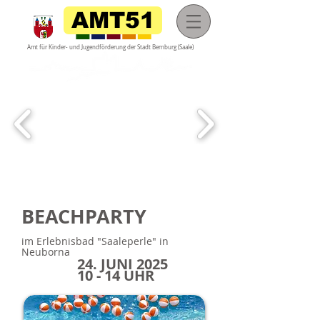
AMT51
Amt für Kinder- und Jugendförderung der
Stadt Bernburg (Saale)
"
BEACHPARTY
im Erlebnisbad "Saaleperle" in
Neuborna
24. JUNI 2025
10 - 14 UHR