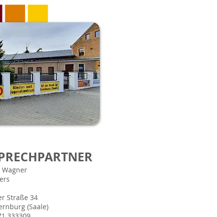
PRECHPARTNER
 Wagner
ers
er Straße 34
ernburg (Saale)
71 333309