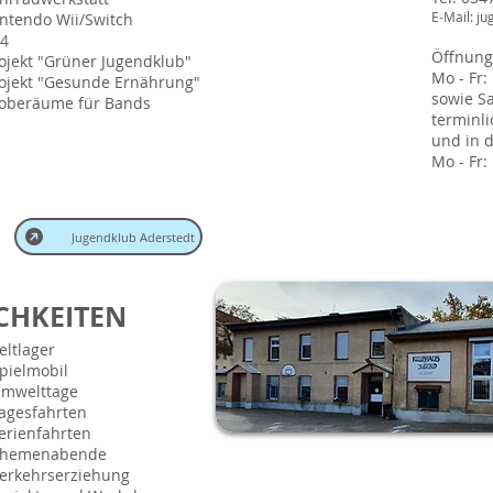
E-Mail:
ju
intendo Wii/Switch
S4
Öffnung
rojekt "Grüner Jugendklub"
Mo - Fr:
rojekt "Gesunde Ernährung"
sowie S
roberäume für Bands
terminl
und in d
Mo - Fr:
Jugendklub Aderstedt
CHKEITEN
Zeltlager
Spielmobil
Umwelttage
Tagesfahrten
Ferienfahrten
Themenabende
Verkehrserziehung