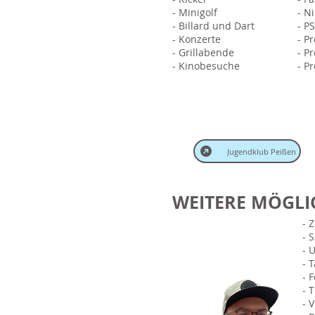
- Minigolf
- N
- Billard und Dart
- P
- Konzerte
- P
- Grillabende
- P
- Kinobesuche
- P
Jugendklub Peißen
WEITERE MÖGLI
- 
- 
- 
- 
- 
- 
- 