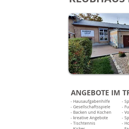
ANGEBOTE IM T
- Hausaufgabenhilfe
- S
- Gesellschaftsspiele
- F
- Backen und Kochen
- Vo
- kreative Angebote
- Sp
- Tischtennis
- H
- Kicker
- F