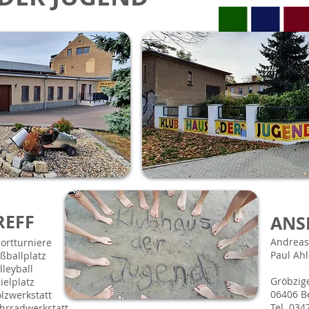
REFF
ANS
Andreas
portturniere
Paul Ahl
ußballplatz
lleyball
Gröbzig
ielplatz
06406 B
olzwerkstatt
Tel. 034
ahrradwerkstatt