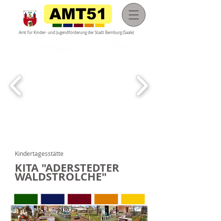
AMT51
Amt für Kinder- und Jugendförderung der
Stadt Bernburg (Saale)
"
Kindertagesstätte
KITA "ADERSTEDTER
WALDSTROLCHE"