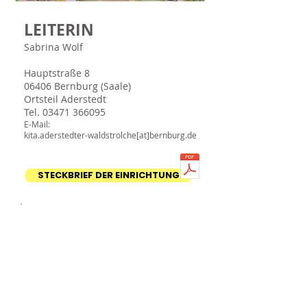
LEITERIN
Sabrina Wolf
Hauptstraße 8
06406 Bernburg (Saale)
Ortsteil Aderstedt
Tel.
03471 366095
E-Mail:
kita.aderstedter-walds
trolche[at]bernburg.de
STECKBRIEF DER EINRICHTUNG