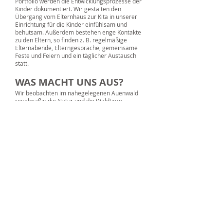
Portfolio werden die Entwicklungsprozesse der
Kinder dokumentiert. Wir gestalten den
Übergang vom Elternhaus zur Kita in unserer
Einrichtung für die Kinder einfühlsam und
behutsam. Außerdem bestehen enge Kontakte
zu den Eltern, so finden z. B. regelmäßige
Elternabende, Elterngespräche, gemeinsame
Feste und Feiern und ein täglicher Austausch
statt.
WAS MACHT UNS AUS?
Wir beobachten im nahegelegenen Auenwald
regelmäßig die Natur und die Waldtiere.
Einmal im Monat trainieren Eltern und Kinder
gemeinsam in unserer Tanzgruppe. Die von
den Kindern dargebotenen Programme bei
der jährlichen Frauentagsfeier der Rentner
und beim Strengefest finden großen Anklang.
Das Familienfest im Sommer und der jährliche
Weihnachtsmarkt sind beliebte Höhepunkte im
Kindergartenjahr.
ÖFFNUNGSZEITEN &
SCHLIESSZEITEN
Regelmäßige Öffnungszeiten: Montag bis
Freitag von 6:00 Uhr bis 17:00 Uhr